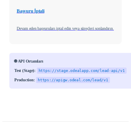
Başvuru İptali
Devam eden başvuruları iptal edin veya süreçleri sonlandırın.
🌐 API Ortamları
Test (Stage):
https://stage.odealapp.com/lead-api/v1
Production:
https://apigw.odeal.com/lead/v1