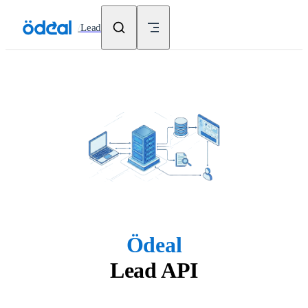
Skip to content
/
Lead
Ödeal
Lead API