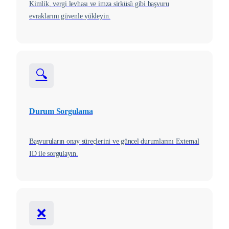
Kimlik, vergi levhası ve imza sirküsü gibi başvuru
evraklarını güvenle yükleyin.
🔍
Durum Sorgulama
Başvuruların onay süreçlerini ve güncel durumlarını External
ID ile sorgulayın.
❌