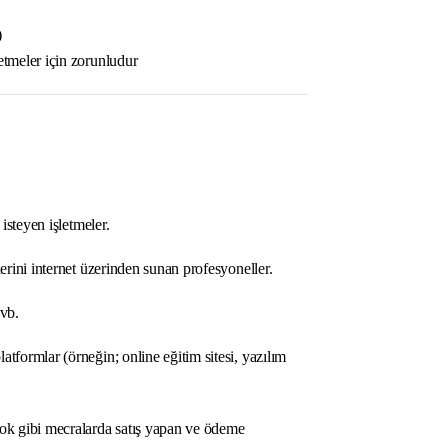
)
etmeler için zorunludur
steyen işletmeler.
rini internet üzerinden sunan profesyoneller.
 vb.
atformlar (örneğin; online eğitim sitesi, yazılım
k gibi mecralarda satış yapan ve ödeme