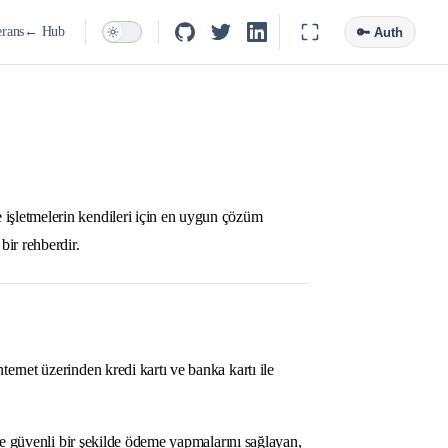
rans
← Hub
🔑 Auth
işletmelerin kendileri için en uygun çözüm
ir rehberdir.
nternet üzerinden kredi kartı ve banka kartı ile
ile güvenli bir şekilde ödeme yapmalarını sağlayan,