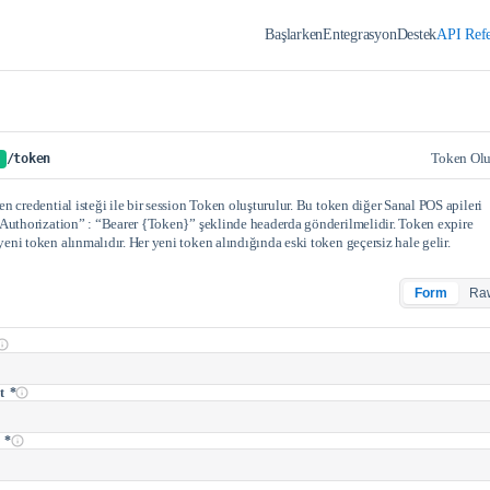
Başlarken
Entegrasyon
Destek
API Refe
Token Olu
/token
n credential isteği ile bir session Token oluşturulur. Bu token diğer Sanal POS apileri
“Authorization” : “Bearer {Token}” şeklinde headerda gönderilmelidir. Token expire
ni token alınmalıdır. Her yeni token alındığında eski token geçersiz hale gelir.
Form
Ra
et
*
e
*