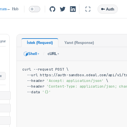
rans
← Hub
🔑 Auth
ştur
İstek (Request)
Yanıt (Response)
/
Shell
cURL
▼
▼
curl --request POST \

  --url https://auth-sandbox.odeal.com/api/v1/to
w
  --header 
'Accept: application/json'
 \

  --header 
'Content-Type: application/json; cha
  --data 
'{}'