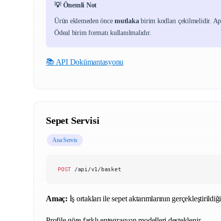
💡 Önemli Not
Ürün eklemeden önce
mutlaka
birim kodları çekilmelidir. 
Ödeal birim formatı kullanılmalıdır.
📚 API Dokümantasyonu
Sepet Servisi
Ana Servis
POST
 /api/v1/basket
Amaç:
İş ortakları ile sepet aktarımlarının gerçekleştirildiğ
Profile göre farklı entegrasyon modelleri desteklenir.