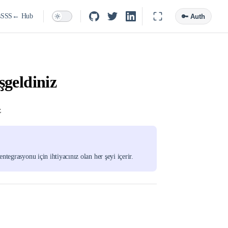
s
SSS
← Hub
🔑 Auth
şgeldiniz
z
tegrasyonu için ihtiyacınız olan her şeyi içerir.