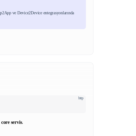
App2App ve Device2Device entegrasyonlarında
http
i
core servis
.