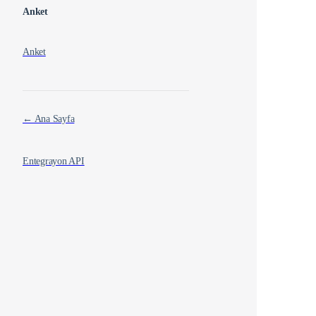
Anket
Anket
← Ana Sayfa
Entegrayon API