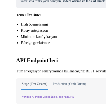
Yazar kasa fonksiyonu olmayan,
sadece ödeme ve tahsilat
almak i
Temel Özellikler
Hızlı ödeme işlemi
Kolay entegrasyon
Minimum konfigürasyon
E-belge gerektirmez
API Endpoint'leri
Tüm entegrasyon senaryolarında kullanacağınız REST servisler
Stage (Test Ortamı)
Production (Canlı Ortam)
https://stage.odealapp.com/api/v1