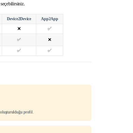
seçebilirsiniz.
Device2Device
App2App
❌
✅
✅
❌
✅
✅
oluşturulduğu profil.