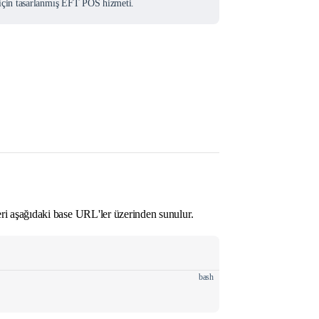
çin tasarlanmış EFT POS hizmeti.
i aşağıdaki base URL'ler üzerinden sunulur.
bash