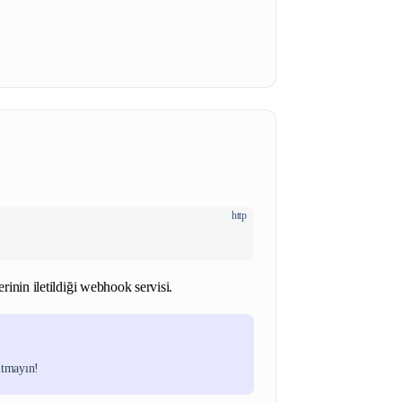
http
erinin iletildiği webhook servisi.
utmayın!