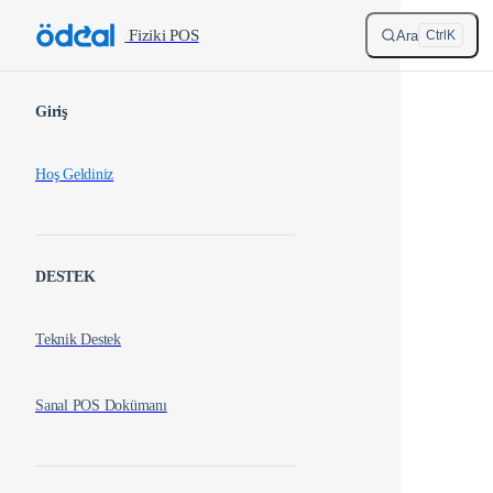
Skip to content
/
Fiziki POS
Ara
Ctrl
K
Sidebar Navigation
Giriş
Hoş Geldiniz
DESTEK
Teknik Destek
Sanal POS Dokümanı