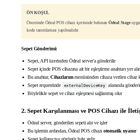
ÖN KOŞUL
Öncesinde Ödeal POS cihazı içerisinde bulunan
Ödeal Stage
uygu
kodu tanımlaması yapılmalıdır.
Sepet Gönderimi:
Sepet, API üzerinden Ödeal server'a gönderilir
Sepet içinde POS cihazına ait bir eşleştirme anahtarı yer alı
Bu anahtar,
Cihazlarım
menüsünden cihaza verilen cihaz 
Sepet requestinde
alanında gönderil
externalDeviceKey
Böylelikle sepet ve cihaz eşleşmesi sağlanmış olur
2. Sepet Karşılanması ve POS Cihazı ile İlet
Ödeal server, gönderilen sepeti alır ve işler
Bu işlemin ardından, Ödeal POS cihazı
otomatik uyanır
Sepet kullanıcıya görünür hale gelir