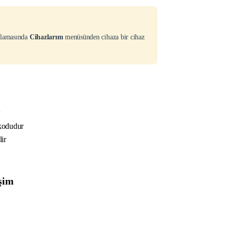
lamasında
Cihazlarım
menüsünden cihaza bir cihaz
r
kodudur
ir
işim