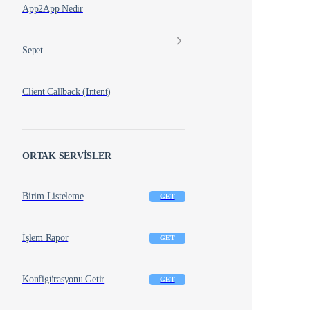
App2App Nedir
Sepet
Client Callback (Intent)
ORTAK SERVİSLER
Birim Listeleme
GET
İşlem Rapor
GET
Konfigürasyonu Getir
GET