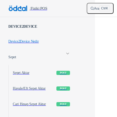
Skip to content
/
Fiziki POS
Ara
Ctrl
K
Sidebar Navigation
DEVICE2DEVICE
Device2Device Nedir
Sepet
Sepet Aktar
POST
Havale/Eft Sepet Aktar
POST
Cari Hesap Sepet Aktar
POST