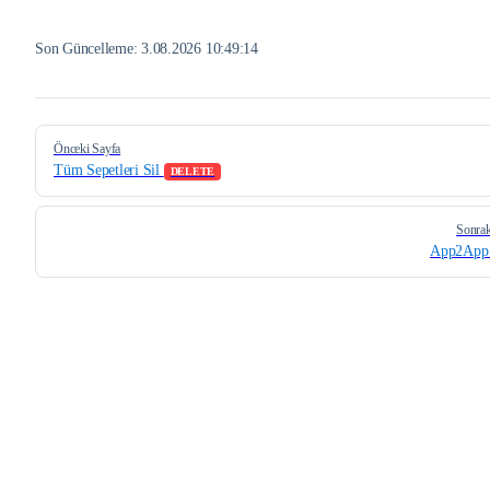
Son Güncelleme:
3.08.2026 10:49:14
Pager
Önceki Sayfa
Tüm Sepetleri Sil
DELETE
Sonrak
App2App 