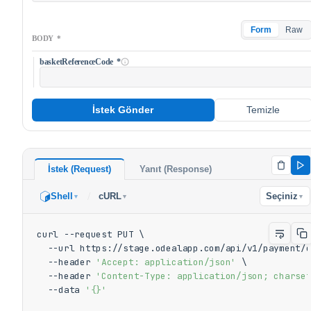
Form
Raw
BODY
*
basketReferenceCode
*
İstek Gönder
Temizle
İstek (Request)
Yanıt (Response)
/
Shell
cURL
Seçiniz
▼
▼
▼
curl --request PUT \

  --url https://stage.odealapp.com/api/v1/payment/c
  --header 
'Accept: application/json'
 \

  --header 
'Content-Type: application/json; charse
  --data 
'{}'