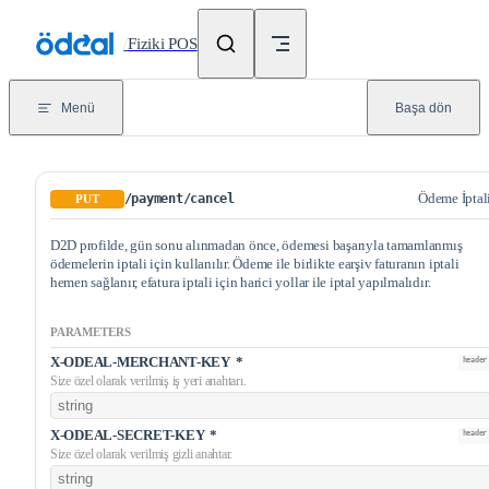
Skip to content
/
Fiziki POS
Menü
Başa dön
Ödeme İptal
/payment/cancel
PUT
D2D profilde, gün sonu alınmadan önce, ödemesi başarıyla tamamlanmış
ödemelerin iptali için kullanılır. Ödeme ile birlikte earşiv faturanın iptali
hemen sağlanır, efatura iptali için harici yollar ile iptal yapılmalıdır.
PARAMETERS
X-ODEAL-MERCHANT-KEY
*
header
Size özel olarak verilmiş iş yeri anahtarı.
X-ODEAL-SECRET-KEY
*
header
Size özel olarak verilmiş gizli anahtar.