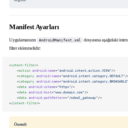
Manifest Ayarları
Uygulamanızın
dosyasına aşağıdaki inten
AndroidManifest.xml
filter eklenmelidir:
<
intent-filter
>
    <
action
 android:name
=
"android.intent.action.VIEW"
/>
    <
category
 android:name
=
"android.intent.category.DEFAULT"
/
    <
category
 android:name
=
"android.intent.category.BROWSABLE
    <
data
 android:scheme
=
"https"
/>
    <
data
 android:host
=
"www.domain.com"
/>
    <
data
 android:pathPattern
=
"/odeal_gateway"
/>
</
intent-filter
>
Önemli