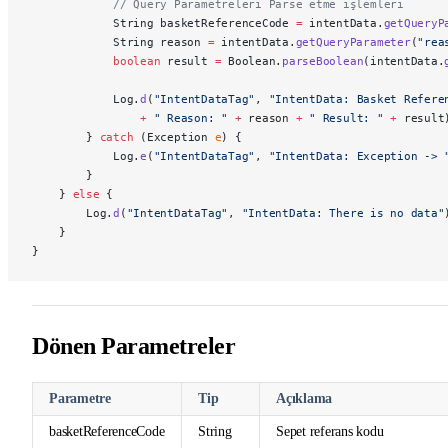
            // Query Parametreleri Parse etme işlemleri
            String basketReferenceCode 
=
 intentData.
getQueryP
            String reason 
=
 intentData.
getQueryParameter
(
"rea
            boolean
 result 
=
 Boolean.
parseBoolean
(intentData.
            Log.
d
(
"IntentDataTag"
, 
"IntentData: Basket Refere
                +
 " Reason: "
 +
 reason 
+
 " Result: "
 +
 result
        } 
catch
 (Exception 
e
) {
            Log.
e
(
"IntentDataTag"
, 
"IntentData: Exception -> 
        }
    } 
else
 {
        Log.
d
(
"IntentDataTag"
, 
"IntentData: There is no data"
    }
}
Dönen Parametreler
Parametre
Tip
Açıklama
basketReferenceCode
String
Sepet referans kodu