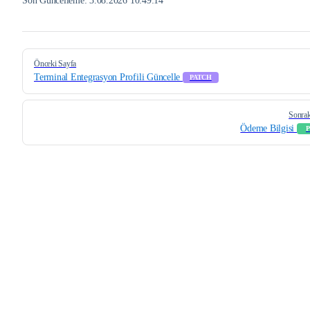
Son Güncelleme:
3.08.2026 10:49:14
Pager
Önceki Sayfa
Terminal Entegrasyon Profili Güncelle
PATCH
Sonrak
Ödeme Bilgisi