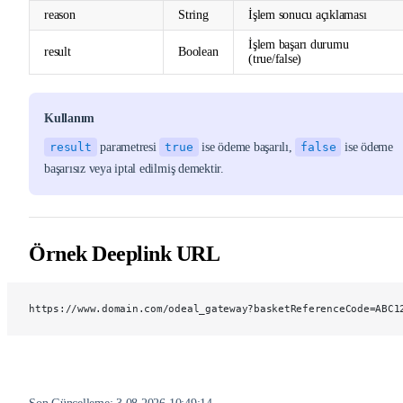
reason
String
İşlem sonucu açıklaması
İşlem başarı durumu
result
Boolean
(true/false)
Kullanım
result
parametresi
true
ise ödeme başarılı,
false
ise ödeme
başarısız veya iptal edilmiş demektir.
Örnek Deeplink URL
https://www.domain.com/odeal_gateway?basketReferenceCode=ABC1