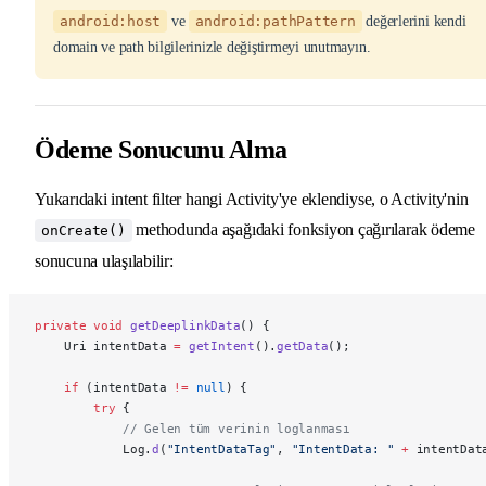
android:host
ve
android:pathPattern
değerlerini kendi
domain ve path bilgilerinizle değiştirmeyi unutmayın.
Ödeme Sonucunu Alma
Yukarıdaki intent filter hangi Activity'ye eklendiyse, o Activity'nin
methodunda aşağıdaki fonksiyon çağırılarak ödeme
onCreate()
sonucuna ulaşılabilir:
private
 void
 getDeeplinkData
() {
    Uri intentData 
=
 getIntent
().
getData
();
    if
 (intentData 
!=
 null
) {
        try
 {
            // Gelen tüm verinin loglanması
            Log.
d
(
"IntentDataTag"
, 
"IntentData: "
 +
 intentDat