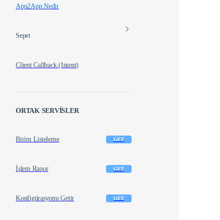
App2App Nedir
Sepet
Client Callback (Intent)
ORTAK SERVİSLER
Birim Listeleme
GET
İşlem Rapor
GET
Konfigürasyonu Getir
GET