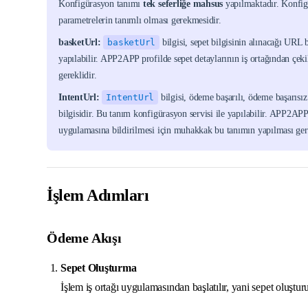
Konfigürasyon tanımı
tek seferliğe mahsus
yapılmaktadır. Konfig
parametrelerin tanımlı olması gerekmesidir.
basketUrl:
basketUrl
bilgisi, sepet bilgisinin alınacağı URL 
yapılabilir. APP2APP profilde sepet detaylarının iş ortağından çe
gereklidir.
IntentUrl:
IntentUrl
bilgisi, ödeme başarılı, ödeme başarısız
bilgisidir. Bu tanım konfigürasyon servisi ile yapılabilir. APP2APP 
uygulamasına bildirilmesi için muhakkak bu tanımın yapılması gere
İşlem Adımları
Ödeme Akışı
Sepet Oluşturma
İşlem iş ortağı uygulamasından başlatılır, yani sepet oluşturu