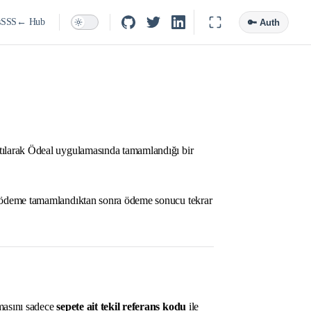
s
SSS
← Hub
🔑 Auth
tılarak Ödeal uygulamasında tamamlandığı bir
, ödeme tamamlandıktan sonra ödeme sonucu tekrar
masını sadece
sepete ait tekil referans kodu
ile