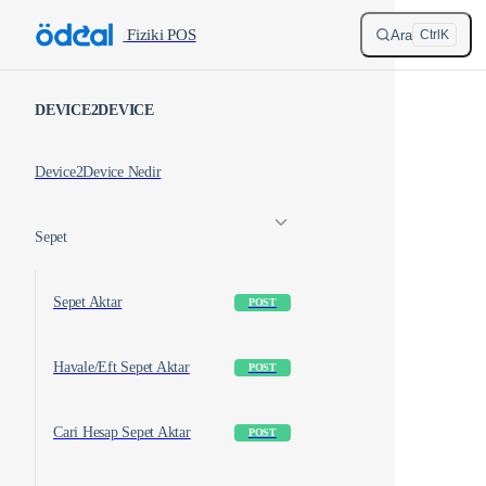
Skip to content
/
Fiziki POS
Ara
Ctrl
K
Sidebar Navigation
DEVICE2DEVICE
Device2Device Nedir
Sepet
Sepet Aktar
POST
Havale/Eft Sepet Aktar
POST
Cari Hesap Sepet Aktar
POST