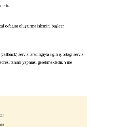
derir.
al e-fatura oluşturma işlemini başlatır.
llback) servisi aracılığıyla ilgili iş ortağı servis
ck adresi tanımı yapması gerekmektedir. Yine
dır
mez