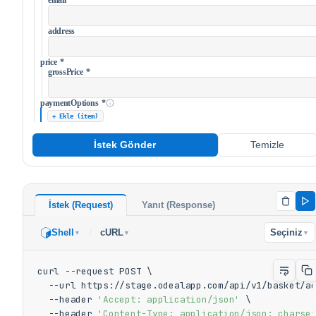
address
price
*
grossPrice
*
paymentOptions
*
+ Ekle (item)
İstek Gönder
Temizle
İstek (Request)
Yanıt (Response)
/
Shell
cURL
Seçiniz
▼
▼
▼
curl --request POST \

  --url https://stage.odealapp.com/api/v1/basket/ad
  --header 
'Accept: application/json'
 \

  --header 
'Content-Type: application/json; charse