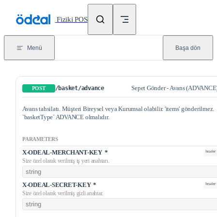
Skip to content
/
Fiziki POS
Menü
Başa dön
Sepet Gönder - Avans (ADVANCE
/basket/advance
POST
Avans tahsilatı. Müşteri Bireysel veya Kurumsal olabilir. 'items' gönderilmez.
`basketType` ADVANCE olmalıdır.
PARAMETERS
X-ODEAL-MERCHANT-KEY
*
header
Size özel olarak verilmiş iş yeri anahtarı.
X-ODEAL-SECRET-KEY
*
header
Size özel olarak verilmiş gizli anahtar.