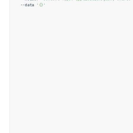
  --data 
'{}'