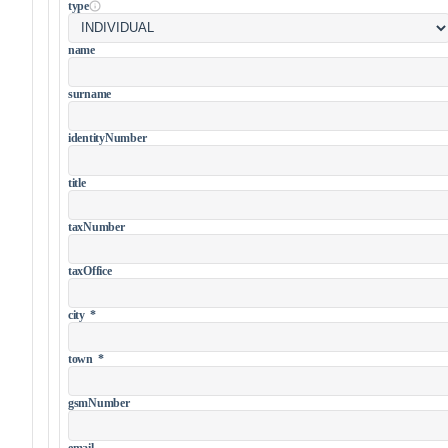
type
name
surname
identityNumber
title
taxNumber
taxOffice
city
*
town
*
gsmNumber
email