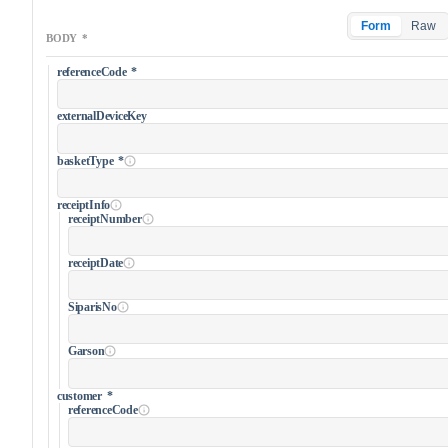
Form
Raw
BODY
*
referenceCode
*
externalDeviceKey
basketType
*
receiptInfo
receiptNumber
receiptDate
SiparisNo
Garson
customer
*
referenceCode