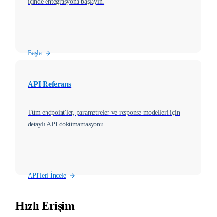
içinde entegrasyona başlayın.
Başla
API Referans
Tüm endpoint'ler, parametreler ve response modelleri için
detaylı API dokümantasyonu.
API'leri İncele
Hızlı Erişim