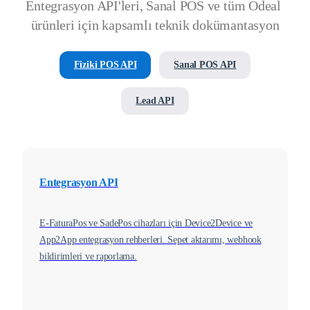
Entegrasyon API'leri, Sanal POS ve tüm Ödeal 
ürünleri için kapsamlı teknik dokümantasyon
Fiziki POS API
Sanal POS API
Lead API
Entegrasyon API
E-FaturaPos ve SadePos cihazları için Device2Device ve
App2App entegrasyon rehberleri. Sepet aktarımı, webhook
bildirimleri ve raporlama.