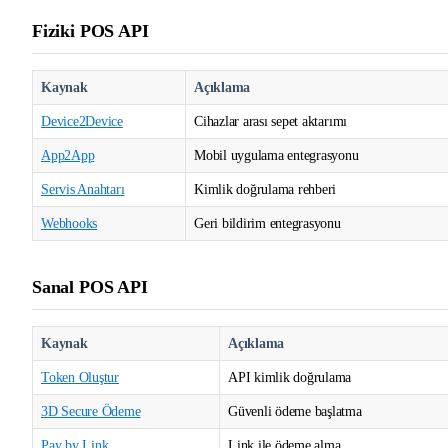
Fiziki POS API
Kaynak
Açıklama
Device2Device
Cihazlar arası sepet aktarımı
App2App
Mobil uygulama entegrasyonu
Servis Anahtarı
Kimlik doğrulama rehberi
Webhooks
Geri bildirim entegrasyonu
Sanal POS API
Kaynak
Açıklama
Token Oluştur
API kimlik doğrulama
3D Secure Ödeme
Güvenli ödeme başlatma
Pay by Link
Link ile ödeme alma