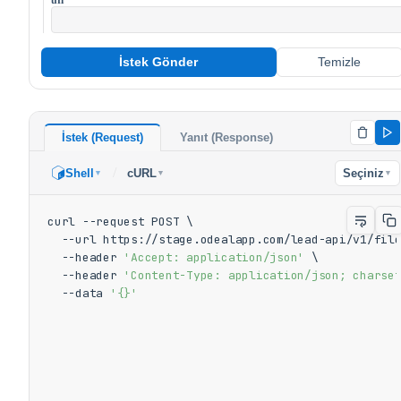
İstek Gönder
Temizle
İstek (Request)
Yanıt (Response)
/
Shell
cURL
Seçiniz
▼
▼
▼
curl --request POST \

  --url https://stage.odealapp.com/lead-api/v1/file
  --header 
'Accept: application/json'
 \

  --header 
'Content-Type: application/json; charse
  --data 
'{}'