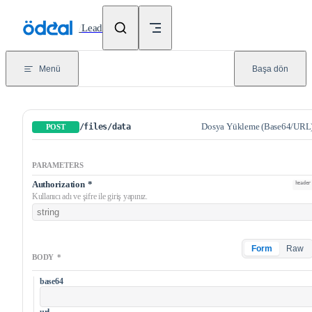
Skip to content
/
Lead
Menü
Başa dön
Dosya Yükleme (Base64/URL
/files/data
POST
PARAMETERS
Authorization
*
header
Kullanıcı adı ve şifre ile giriş yapınız.
Form
Raw
BODY
*
base64
url