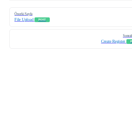
Pager
Önceki Sayfa
File Upload
POST
Sonrak
Create Register