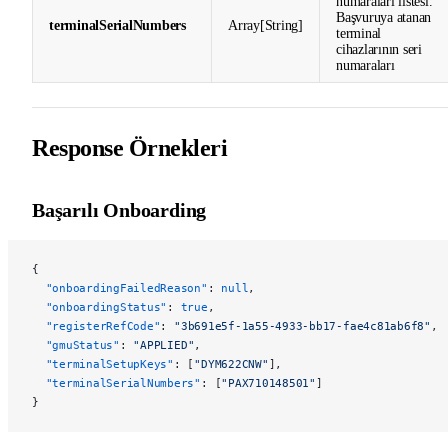
numaraları listesi.
Başvuruya atanan
terminalSerialNumbers
Array[String]
terminal
cihazlarının seri
numaraları
Response Örnekleri
Başarılı Onboarding
{
  "onboardingFailedReason"
: 
null
,
  "onboardingStatus"
: 
true
,
  "registerRefCode"
: 
"3b691e5f-1a55-4933-bb17-fae4c81ab6f8"
,
  "gmuStatus"
: 
"APPLIED"
,
  "terminalSetupKeys"
: [
"DYM622CNW"
],
  "terminalSerialNumbers"
: [
"PAX710148501"
]
}