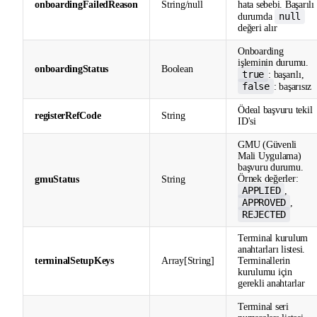
onboardingFailedReason
String/null
hata sebebi. Başarılı
null
durumda
değeri alır
Onboarding
işleminin durumu.
onboardingStatus
Boolean
true
: başarılı,
false
: başarısız
Ödeal başvuru tekil
registerRefCode
String
ID'si
GMU (Güvenli
Mali Uygulama)
başvuru durumu.
Örnek değerler:
gmuStatus
String
APPLIED
,
APPROVED
,
REJECTED
Terminal kurulum
anahtarları listesi.
terminalSetupKeys
Array[String]
Terminallerin
kurulumu için
gerekli anahtarlar
Terminal seri