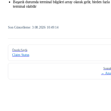
Başarılı durumda terminal bilgileri array olarak gelir, birden fazla
terminal olabilir
Son Güncelleme:
3.08.2026 10:49:14
Pager
Önceki Sayfa
Claim Status
Sonrak
← Ana 