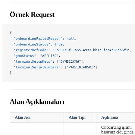
Örnek Request
{
  "onboardingFailedReason"
: 
null
,
  "onboardingStatus"
: 
true
,
  "registerRefCode"
: 
"3b691e5f-1a55-4933-bb17-fae4c81ab6f8"
,
  "gmuStatus"
: 
"APPLIED"
,
  "terminalSetupKeys"
: [
"DYM622CNW"
],
  "terminalSerialNumbers"
: [
"PAX710148501"
]
}
Alan Açıklamaları
Alan Adı
Alan Tipi
Açıklama
Onboarding işlemi
başarısız olduğunda