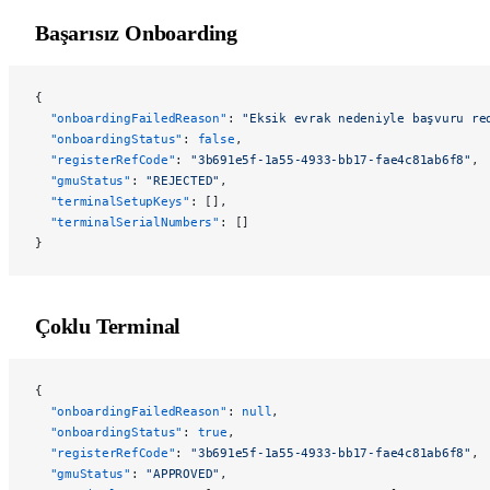
Başarısız Onboarding
{
  "onboardingFailedReason"
: 
"Eksik evrak nedeniyle başvuru re
  "onboardingStatus"
: 
false
,
  "registerRefCode"
: 
"3b691e5f-1a55-4933-bb17-fae4c81ab6f8"
,
  "gmuStatus"
: 
"REJECTED"
,
  "terminalSetupKeys"
: [],
  "terminalSerialNumbers"
: []
}
Çoklu Terminal
{
  "onboardingFailedReason"
: 
null
,
  "onboardingStatus"
: 
true
,
  "registerRefCode"
: 
"3b691e5f-1a55-4933-bb17-fae4c81ab6f8"
,
  "gmuStatus"
: 
"APPROVED"
,