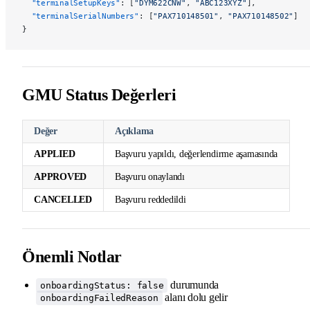
  "terminalSetupKeys"
: [
"DYM622CNW"
, 
"ABC123XYZ"
],
  "terminalSerialNumbers"
: [
"PAX710148501"
, 
"PAX710148502"
]
}
GMU Status Değerleri
Değer
Açıklama
APPLIED
Başvuru yapıldı, değerlendirme aşamasında
APPROVED
Başvuru onaylandı
CANCELLED
Başvuru reddedildi
Önemli Notlar
durumunda
onboardingStatus: false
alanı dolu gelir
onboardingFailedReason