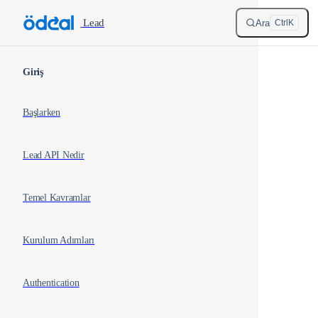
Skip to content
/
Lead
Ara
Ctrl
K
Sidebar Navigation
Giriş
Başlarken
Lead API Nedir
Temel Kavramlar
Kurulum Adımları
Authentication