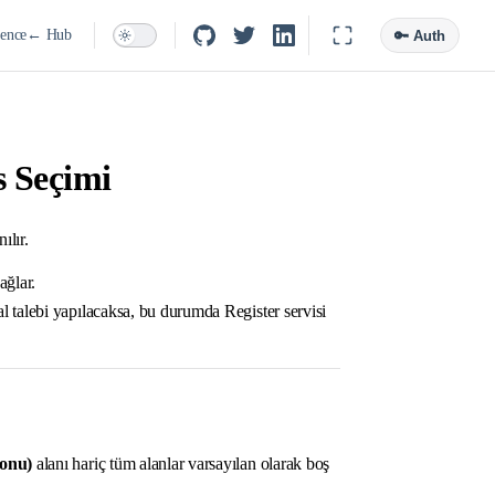
ence
← Hub
🔑 Auth
s Seçimi
ılır.
ağlar.
nal talebi yapılacaksa, bu durumda Register servisi
fonu)
alanı hariç tüm alanlar varsayılan olarak boş