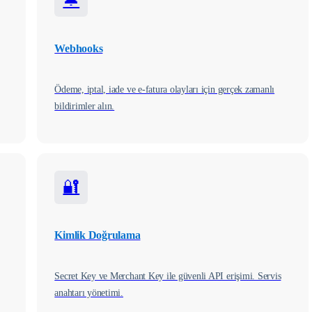
Webhooks
Ödeme, iptal, iade ve e-fatura olayları için gerçek zamanlı
bildirimler alın.
🔐
Kimlik Doğrulama
Secret Key ve Merchant Key ile güvenli API erişimi. Servis
anahtarı yönetimi.