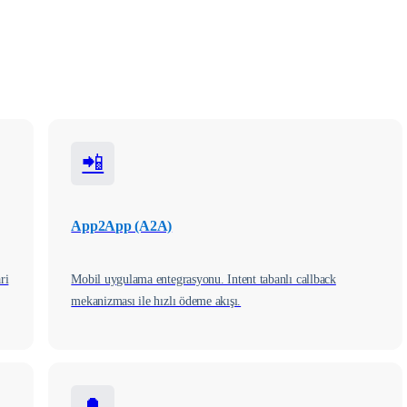
📲
App2App (A2A)
ri
Mobil uygulama entegrasyonu. Intent tabanlı callback
mekanizması ile hızlı ödeme akışı.
🔔