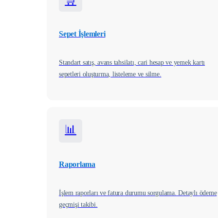
Sepet İşlemleri
Standart satış, avans tahsilatı, cari hesap ve yemek kartı
sepetleri oluşturma, listeleme ve silme.
📊
Raporlama
İşlem raporları ve fatura durumu sorgulama. Detaylı ödeme
geçmişi takibi.