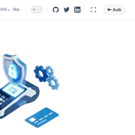
s
SSS
← Hub
🔑 Auth