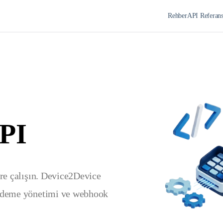
Rehber
API Referan
PI
re çalışın. Device2Device 
ödeme yönetimi ve webhook 