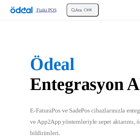
Skip to content
/
Fiziki POS
Ara
Ctrl
K
Ödeal
Entegrasyon A
E-FaturaPos ve SadePos cihazlarınızla enteg
ve App2App yöntemleriyle sepet aktarımı, 
bildirimleri.