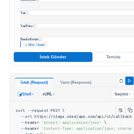
Vat
VatPrice
BasketItems
+ Ekle (item)
İstek Gönder
Temizle
İstek (Request)
Yanıt (Response)
/
Shell
cURL
Seçiniz
▼
▼
▼
curl --request POST \

  --url https://stage.odealapp.com/api/v1/callback/
  --header 
'Accept: application/json'
 \

  --header 
'Content-Type: application/json; charse