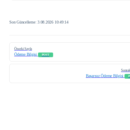
Son Güncelleme:
3.08.2026 10:49:14
Pager
Önceki Sayfa
Ödeme Bilgisi
POST
Sonrak
Başarısız Ödeme Bilgisi