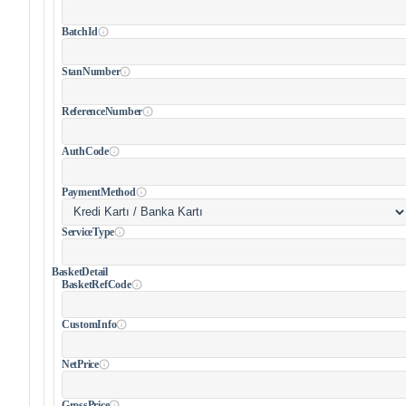
BatchId
StanNumber
ReferenceNumber
AuthCode
PaymentMethod
ServiceType
BasketDetail
BasketRefCode
CustomInfo
NetPrice
GrossPrice