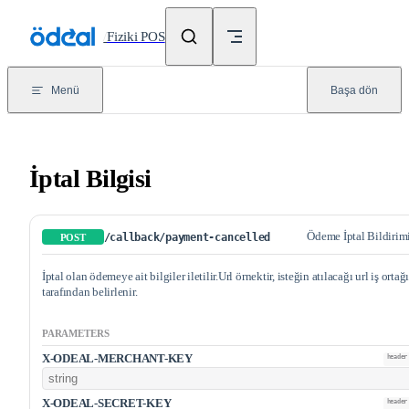
Skip to content
/
Fiziki POS
Menü
Başa dön
İptal Bilgisi
Ödeme İptal Bildirim
/callback/payment-cancelled
POST
İptal olan ödemeye ait bilgiler iletilir.Url örnektir, isteğin atılacağı url iş ortağ
tarafından belirlenir.
PARAMETERS
X-ODEAL-MERCHANT-KEY
header
X-ODEAL-SECRET-KEY
header