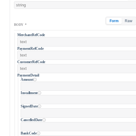
Form
Raw
BODY
*
MerchantRefCode
PaymentRefCode
CustomerRefCode
PaymentDetail
Amount
Installment
SignedDate
CancelledDate
BankCode